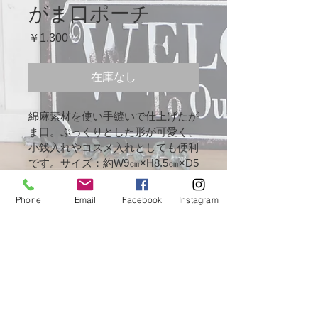
がま口ポーチ
価
￥1,300
格
在庫なし
綿麻素材を使い手縫いで仕上げたが
ま口。ぷっくりとした形が可愛く、
小銭入れやコスメ入れとしても便利
です。サイズ：約W9㎝×H8.5㎝×D5
㎝　素材：綿麻・金具
Phone
Email
Facebook
Instagram
取扱上の注意
商品に関するお断り
ご注文後のお客様都合によるキャンセ
作家名
ルは基本的にはお断りしております。