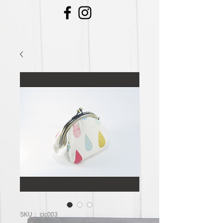
SKU： cic003